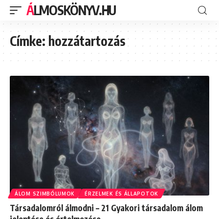
ÁLMOSKÖNYV.HU
Címke:
hozzátartozás
ÁLOM SZIMBÓLUMOK
ÉRZELMEK ÉS ÁLLAPOTOK
Társadalomról álmodni – 21 Gyakori társadalom álom
jelentése és értelmezése