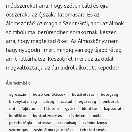
módszereket arra, hogy szétcincáld és újra
összerakd az éjszaka látomásait. És az
álomszótár
? Az maga a Szent Grál, ahol az álmok
szimbólumai betűrendben sorakoznak, készen
arra, hogy megfejtsd őket. Az Álmoskönyv nem
hagy nyugodni, mert mindig van egy újabb réteg,
amit feltárhatsz. Készülj fel, mert ez az oldal
megváltoztatja az álmaidról alkotott képedet!
Álomcímkék
agresszió
belső konfliktusok
belső utazás
betegség
bizonytalanság
bőség
család
egészség
emberek
erő
fájdalom
félelem
gyász
identitás
kapcsolat
konfliktus
kontrollvesztés
küzdelem
múlt
pszichológia
stressz
szabadság
szimbolizmus
szorongás
szám álmok jelentése
tehetetlenség