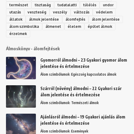
természet
tisztaság
tudatalatti
túlélés
undor
utazás
veszteség
veszély
változás
védelem
állatok
álmok jelentése
álomfejtés
álom jelentése
álom szimbolika
átmenet
élelem
épület álmok
érzelmek
Álmoskönyv - álomfejtések
Gyomorról álmodni – 23 Gyakori gyomor álom
jelentése és értelmezése
Álom szimbólumok
Egészség kapcsolatos álmok
Szárról (növény) álmodni – 22 Gyakori szár
álom jelentése és értelmezése
Álom szimbólumok
Természeti álmok
Ajánlásról álmodni – 19 Gyakori ajánlás álom
jelentése és értelmezése
Álom szimbólumok
Események