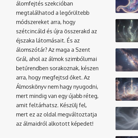
álomfejtés szekcióban
megtalálhatod a legőrültebb
módszereket arra, hogy
szétcincáld és újra összerakd az
éjszaka látomásait. És az
álomszótár
? Az maga a Szent
Grál, ahol az álmok szimbólumai
betűrendben sorakoznak, készen
arra, hogy megfejtsd őket. Az
Álmoskönyv nem hagy nyugodni,
mert mindig van egy újabb réteg,
amit feltárhatsz. Készülj fel,
mert ez az oldal megváltoztatja
az álmaidról alkotott képedet!