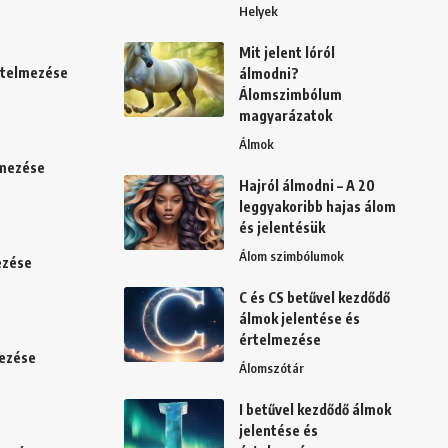
Helyek
Mit jelent lóról
értelmezése
álmodni?
Álomszimbólum
magyarázatok
Álmok
lmezése
Hajról álmodni – A 20
leggyakoribb hajas álom
és jelentésük
Álom szimbólumok
ezése
C és CS betűvel kezdődő
álmok jelentése és
értelmezése
mezése
Álomszótár
I betűvel kezdődő álmok
jelentése és