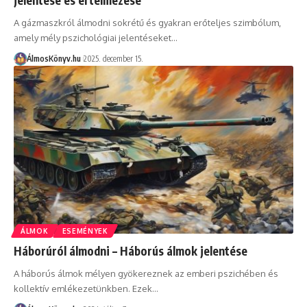
A gázmaszkról álmodni sokrétű és gyakran erőteljes szimbólum,
amely mély pszichológiai jelentéseket…
ÁlmosKönyv.hu
2025. december 15.
ÁLMOK
ESEMÉNYEK
Háborúról álmodni – Háborús álmok jelentése
A háborús álmok mélyen gyökereznek az emberi pszichében és
kollektív emlékezetünkben. Ezek…