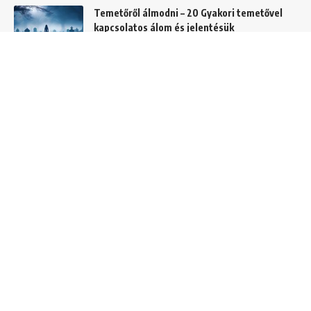
Temetőről álmodni – 20 Gyakori temetővel
kapcsolatos álom és jelentésük
Helyek
Mit jelent lóról álmodni? Álomszimbólum
magyarázatok
Álmok
Hajról álmodni – A 20 leggyakoribb hajas
álom és jelentésük
Álom szimbólumok
C és CS betűvel kezdődő álmok jelentése és
értelmezése
Álomszótár
I betűvel kezdődő álmok jelentése és
értelmezése
Álomszótár