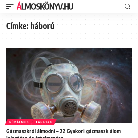
ÁLMOSKÖNYV.HU
Címke:
háború
RÉMÁLMOK
TÁRGYAK
Gázmaszkról álmodni – 22 Gyakori gázmaszk álom
jelentése és értelmezése