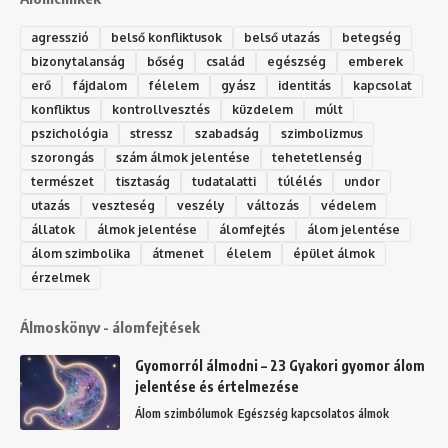
agresszió
belső konfliktusok
belső utazás
betegség
bizonytalanság
bőség
család
egészség
emberek
erő
fájdalom
félelem
gyász
identitás
kapcsolat
konfliktus
kontrollvesztés
küzdelem
múlt
pszichológia
stressz
szabadság
szimbolizmus
szorongás
szám álmok jelentése
tehetetlenség
természet
tisztaság
tudatalatti
túlélés
undor
utazás
veszteség
veszély
változás
védelem
állatok
álmok jelentése
álomfejtés
álom jelentése
álom szimbolika
átmenet
élelem
épület álmok
érzelmek
Álmoskönyv - álomfejtések
Gyomorról álmodni – 23 Gyakori gyomor álom
jelentése és értelmezése
Álom szimbólumok
Egészség kapcsolatos álmok