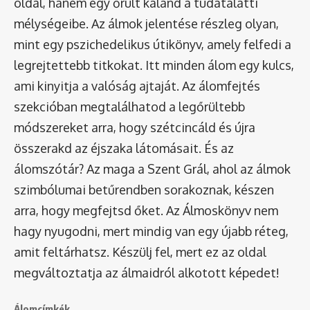
oldal, hanem egy őrült kaland a tudatalatti
mélységeibe. Az álmok jelentése részleg olyan,
mint egy pszichedelikus útikönyv, amely felfedi a
legrejtettebb titkokat. Itt minden álom egy kulcs,
ami kinyitja a valóság ajtaját. Az álomfejtés
szekcióban megtalálhatod a legőrültebb
módszereket arra, hogy szétcincáld és újra
összerakd az éjszaka látomásait. És az
álomszótár
? Az maga a Szent Grál, ahol az álmok
szimbólumai betűrendben sorakoznak, készen
arra, hogy megfejtsd őket. Az Álmoskönyv nem
hagy nyugodni, mert mindig van egy újabb réteg,
amit feltárhatsz. Készülj fel, mert ez az oldal
megváltoztatja az álmaidról alkotott képedet!
Álomcímkék