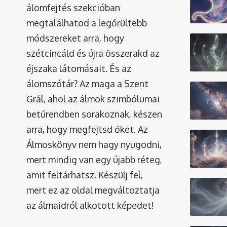
álomfejtés szekcióban
megtalálhatod a legőrültebb
módszereket arra, hogy
szétcincáld és újra összerakd az
éjszaka látomásait. És az
álomszótár
? Az maga a Szent
Grál, ahol az álmok szimbólumai
betűrendben sorakoznak, készen
arra, hogy megfejtsd őket. Az
Álmoskönyv nem hagy nyugodni,
mert mindig van egy újabb réteg,
amit feltárhatsz. Készülj fel,
mert ez az oldal megváltoztatja
az álmaidról alkotott képedet!