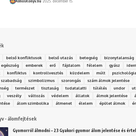
ÁlmosKönyv.hu
2025. december 15.
ék
belső konfliktusok
belső utazás
betegség
bizonytalanság
egészség
emberek
erő
fájdalom
félelem
gyász
iden
t
konfliktus
kontrollvesztés
küzdelem
múlt
pszichológi
szabadság
szimbolizmus
szorongás
szám álmok jelentése
nség
természet
tisztaság
tudatalatti
túlélés
undor
ut
g
veszély
változás
védelem
állatok
álmok jelentése
ntése
álom szimbolika
átmenet
élelem
épület álmok
é
v - álomfejtések
Gyomorról álmodni – 23 Gyakori gyomor álom jelentése és ért