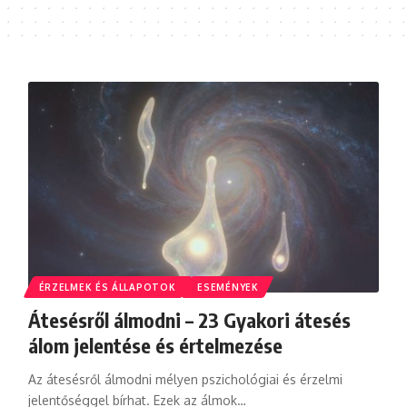
ÉRZELMEK ÉS ÁLLAPOTOK
ESEMÉNYEK
Átesésről álmodni – 23 Gyakori átesés
álom jelentése és értelmezése
Az átesésről álmodni mélyen pszichológiai és érzelmi
jelentőséggel bírhat. Ezek az álmok…