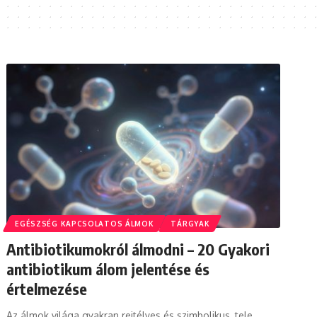
EGÉSZSÉG KAPCSOLATOS ÁLMOK
TÁRGYAK
Antibiotikumokról álmodni – 20 Gyakori
antibiotikum álom jelentése és
értelmezése
Az álmok világa gyakran rejtélyes és szimbolikus, tele