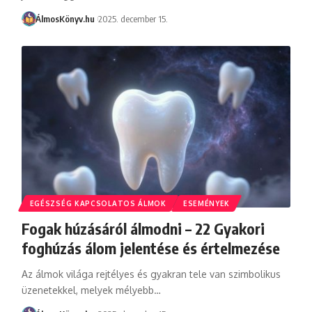
ÁlmosKönyv.hu
2025. december 15.
EGÉSZSÉG KAPCSOLATOS ÁLMOK
ESEMÉNYEK
Fogak húzásáról álmodni – 22 Gyakori
foghúzás álom jelentése és értelmezése
Az álmok világa rejtélyes és gyakran tele van szimbolikus
üzenetekkel, melyek mélyebb…