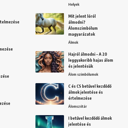
Helyek
Mit jelent lóról
értelmezése
álmodni?
Álomszimbólum
magyarázatok
Álmok
lmezése
Hajról álmodni – A 20
leggyakoribb hajas álom
és jelentésük
Álom szimbólumok
ezése
C és CS betűvel kezdődő
álmok jelentése és
értelmezése
mezése
Álomszótár
I betűvel kezdődő álmok
jelentése és