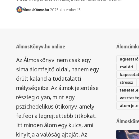
ÁlmosKönyv.hu
2025. december 15.
ÁlmosKönyv.hu online
Álomcímk
Az Álmoskönyv nem csak egy
agresszió
család
sima álomfejtő oldal, hanem egy
kapcsola
őrült kaland a tudatalatti
stressz
mélységeibe. Az álmok jelentése
tehetetle
részleg olyan, mint egy
vesztesé
pszichedelikus útikönyv, amely
álom jele
felfedi a legrejtettebb titkokat.
Álmosköny
Itt minden álom egy kulcs, ami
kinyitja a valóság ajtaját. Az