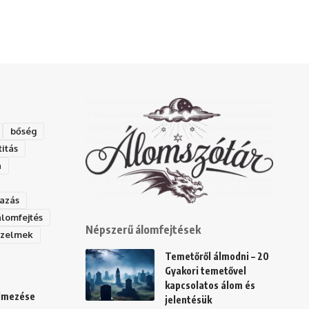
bőség
titás
a
azás
álomfejtés
Népszerű álomfejtések
rzelmek
Temetőről álmodni – 20
Gyakori temetővel
kapcsolatos álom és
elmezése
jelentésük