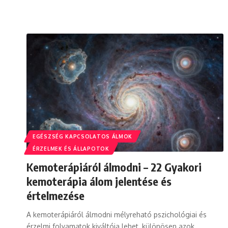
EGÉSZSÉG KAPCSOLATOS ÁLMOK
ÉRZELMEK ÉS ÁLLAPOTOK
Kemoterápiáról álmodni – 22 Gyakori
kemoterápia álom jelentése és
értelmezése
A kemoterápiáról álmodni mélyreható pszichológiai és
érzelmi folyamatok kiváltója lehet, különösen azok…