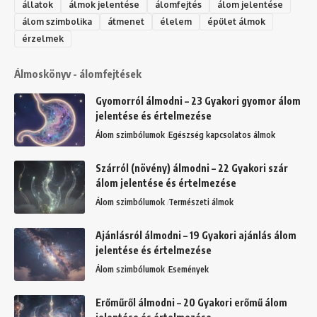
állatok
álmok jelentése
álomfejtés
álom jelentése
álom szimbolika
átmenet
élelem
épület álmok
érzelmek
Álmoskönyv - álomfejtések
Gyomorról álmodni – 23 Gyakori gyomor álom
jelentése és értelmezése
Álom szimbólumok
Egészség kapcsolatos álmok
Szárról (növény) álmodni – 22 Gyakori szár
álom jelentése és értelmezése
Álom szimbólumok
Természeti álmok
Ajánlásról álmodni – 19 Gyakori ajánlás álom
jelentése és értelmezése
Álom szimbólumok
Események
Erőműről álmodni – 20 Gyakori erőmű álom