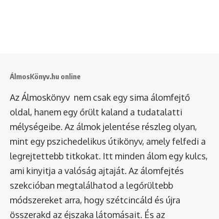
ÁlmosKönyv.hu online
Az Álmoskönyv nem csak egy sima álomfejtő
oldal, hanem egy őrült kaland a tudatalatti
mélységeibe. Az álmok jelentése részleg olyan,
mint egy pszichedelikus útikönyv, amely felfedi a
legrejtettebb titkokat. Itt minden álom egy kulcs,
ami kinyitja a valóság ajtaját. Az álomfejtés
szekcióban megtalálhatod a legőrültebb
módszereket arra, hogy szétcincáld és újra
összerakd az éjszaka látomásait. És az