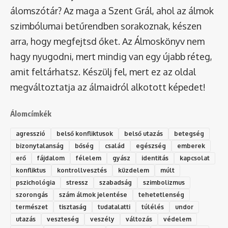
álomszótár
? Az maga a Szent Grál, ahol az álmok
szimbólumai betűrendben sorakoznak, készen
arra, hogy megfejtsd őket. Az Álmoskönyv nem
hagy nyugodni, mert mindig van egy újabb réteg,
amit feltárhatsz. Készülj fel, mert ez az oldal
megváltoztatja az álmaidról alkotott képedet!
Álomcímkék
agresszió
belső konfliktusok
belső utazás
betegség
bizonytalanság
bőség
család
egészség
emberek
erő
fájdalom
félelem
gyász
identitás
kapcsolat
konfliktus
kontrollvesztés
küzdelem
múlt
pszichológia
stressz
szabadság
szimbolizmus
szorongás
szám álmok jelentése
tehetetlenség
természet
tisztaság
tudatalatti
túlélés
undor
utazás
veszteség
veszély
változás
védelem