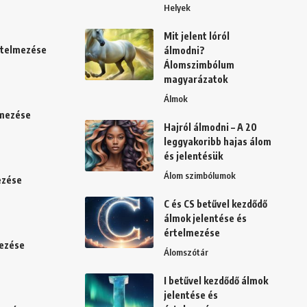
Helyek
Mit jelent lóról
értelmezése
álmodni?
Álomszimbólum
magyarázatok
Álmok
lmezése
Hajról álmodni – A 20
leggyakoribb hajas álom
és jelentésük
Álom szimbólumok
ezése
C és CS betűvel kezdődő
álmok jelentése és
értelmezése
mezése
Álomszótár
I betűvel kezdődő álmok
jelentése és