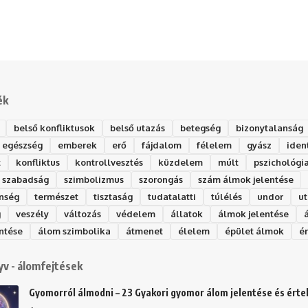
ék
belső konfliktusok
belső utazás
betegség
bizonytalanság
egészség
emberek
erő
fájdalom
félelem
gyász
iden
t
konfliktus
kontrollvesztés
küzdelem
múlt
pszichológi
szabadság
szimbolizmus
szorongás
szám álmok jelentése
nség
természet
tisztaság
tudatalatti
túlélés
undor
ut
g
veszély
változás
védelem
állatok
álmok jelentése
ntése
álom szimbolika
átmenet
élelem
épület álmok
é
v - álomfejtések
Gyomorról álmodni – 23 Gyakori gyomor álom jelentése és ért