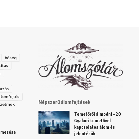
bőség
titás
a
azás
álomfejtés
Népszerű álomfejtések
rzelmek
Temetőről álmodni – 20
Gyakori temetővel
kapcsolatos álom és
elmezése
jelentésük