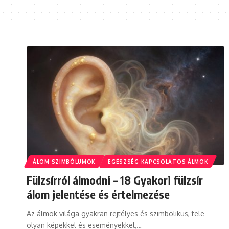
ÁLOM SZIMBÓLUMOK
EGÉSZSÉG KAPCSOLATOS ÁLMOK
Fülzsírról álmodni – 18 Gyakori fülzsír
álom jelentése és értelmezése
Az álmok világa gyakran rejtélyes és szimbolikus, tele
olyan képekkel és eseményekkel,…