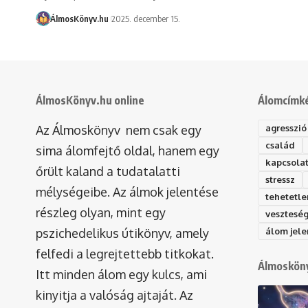
ÁlmosKönyv.hu
2025. december 15.
ÁlmosKönyv.hu online
Álomcímk
Az Álmoskönyv nem csak egy
agresszió
család
sima álomfejtő oldal, hanem egy
kapcsola
őrült kaland a tudatalatti
stressz
mélységeibe. Az álmok jelentése
tehetetle
részleg olyan, mint egy
vesztesé
pszichedelikus útikönyv, amely
álom jele
felfedi a legrejtettebb titkokat.
Álmosköny
Itt minden álom egy kulcs, ami
kinyitja a valóság ajtaját. Az