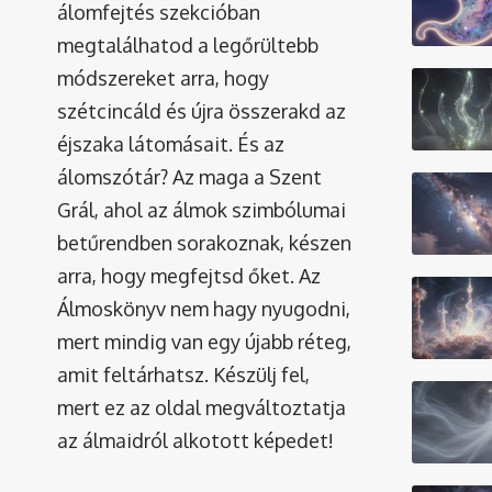
álomfejtés szekcióban
megtalálhatod a legőrültebb
módszereket arra, hogy
szétcincáld és újra összerakd az
éjszaka látomásait. És az
álomszótár
? Az maga a Szent
Grál, ahol az álmok szimbólumai
betűrendben sorakoznak, készen
arra, hogy megfejtsd őket. Az
Álmoskönyv nem hagy nyugodni,
mert mindig van egy újabb réteg,
amit feltárhatsz. Készülj fel,
mert ez az oldal megváltoztatja
az álmaidról alkotott képedet!