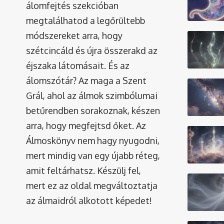
álomfejtés szekcióban
megtalálhatod a legőrültebb
módszereket arra, hogy
szétcincáld és újra összerakd az
éjszaka látomásait. És az
álomszótár
? Az maga a Szent
Grál, ahol az álmok szimbólumai
betűrendben sorakoznak, készen
arra, hogy megfejtsd őket. Az
Álmoskönyv nem hagy nyugodni,
mert mindig van egy újabb réteg,
amit feltárhatsz. Készülj fel,
mert ez az oldal megváltoztatja
az álmaidról alkotott képedet!