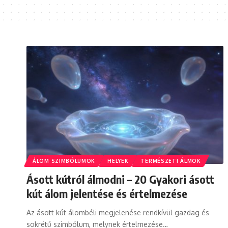
ÁLOM SZIMBÓLUMOK
HELYEK
TERMÉSZETI ÁLMOK
Ásott kútról álmodni – 20 Gyakori ásott
kút álom jelentése és értelmezése
Az ásott kút álombéli megjelenése rendkívül gazdag és
sokrétű szimbólum, melynek értelmezése…