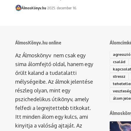
ÁlmosKönyv.hu
2025. december 16.
ÁlmosKönyv.hu online
Álomcímk
Az Álmoskönyv nem csak egy
agresszió
család
sima álomfejtő oldal, hanem egy
kapcsola
őrült kaland a tudatalatti
stressz
mélységeibe. Az álmok jelentése
tehetetle
részleg olyan, mint egy
vesztesé
pszichedelikus útikönyv, amely
álom jele
felfedi a legrejtettebb titkokat.
Álmosköny
Itt minden álom egy kulcs, ami
kinyitja a valóság ajtaját. Az