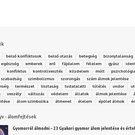
ék
belső konfliktusok
belső utazás
betegség
bizonytalanság
egészség
emberek
erő
fájdalom
félelem
gyász
iden
t
konfliktus
kontrollvesztés
küzdelem
múlt
pszichológi
szabadság
szimbolizmus
szorongás
szám álmok jelentése
nség
természet
tisztaság
tudatalatti
túlélés
undor
ut
g
veszély
változás
védelem
állatok
álmok jelentése
ntése
álom szimbolika
átmenet
élelem
épület álmok
é
v - álomfejtések
Gyomorról álmodni – 23 Gyakori gyomor álom jelentése és ért