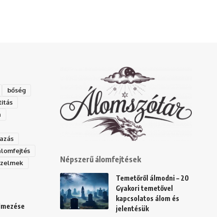
bőség
titás
a
azás
álomfejtés
Népszerű álomfejtések
rzelmek
Temetőről álmodni – 20
Gyakori temetővel
kapcsolatos álom és
elmezése
jelentésük