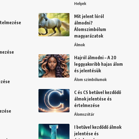
Helyek
Mit jelent lóról
értelmezése
álmodni?
Álomszimbólum
magyarázatok
Álmok
lmezése
Hajról álmodni – A 20
leggyakoribb hajas álom
és jelentésük
Álom szimbólumok
ezése
C és CS betűvel kezdődő
álmok jelentése és
értelmezése
mezése
Álomszótár
I betűvel kezdődő álmok
jelentése és