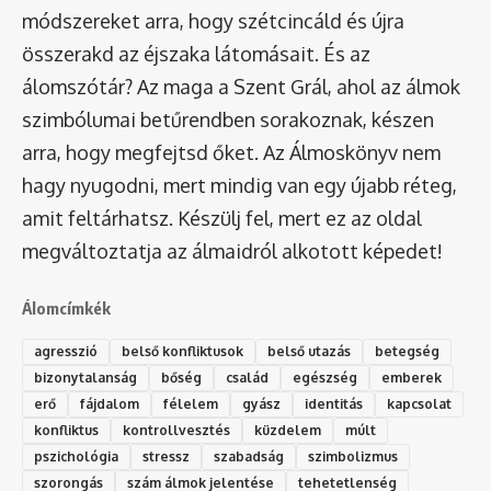
módszereket arra, hogy szétcincáld és újra
összerakd az éjszaka látomásait. És az
álomszótár
? Az maga a Szent Grál, ahol az álmok
szimbólumai betűrendben sorakoznak, készen
arra, hogy megfejtsd őket. Az Álmoskönyv nem
hagy nyugodni, mert mindig van egy újabb réteg,
amit feltárhatsz. Készülj fel, mert ez az oldal
megváltoztatja az álmaidról alkotott képedet!
Álomcímkék
agresszió
belső konfliktusok
belső utazás
betegség
bizonytalanság
bőség
család
egészség
emberek
erő
fájdalom
félelem
gyász
identitás
kapcsolat
konfliktus
kontrollvesztés
küzdelem
múlt
pszichológia
stressz
szabadság
szimbolizmus
szorongás
szám álmok jelentése
tehetetlenség