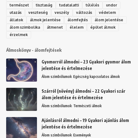
természet
tisztaság
tudatalatti
túlélés
undor
utazás
veszteség
veszély
változás
védelem
állatok
álmok jelentése
álomfejtés
álom jelentése
álom szimbolika
átmenet
élelem
épület álmok
érzelmek
Álmoskönyv - álomfejtések
Gyomorról álmodni – 23 Gyakori gyomor álom
jelentése és értelmezése
Álom szimbólumok
Egészség kapcsolatos álmok
Szárról (növény) álmodni – 22 Gyakori szár
álom jelentése és értelmezése
Álom szimbólumok
Természeti álmok
Ajánlásról álmodni – 19 Gyakori ajánlás álom
jelentése és értelmezése
Álom szimbólumok
Események