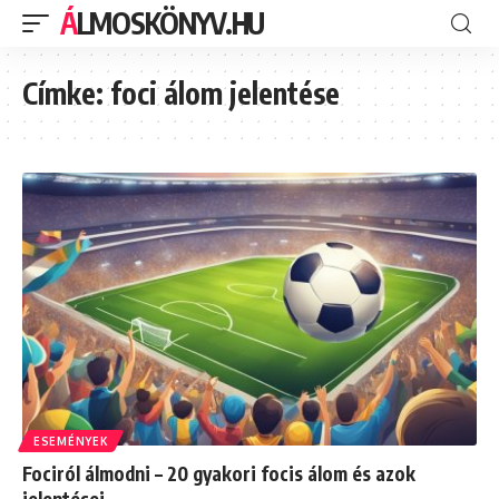
ÁLMOSKÖNYV.HU
Címke:
foci álom jelentése
ESEMÉNYEK
Fociról álmodni – 20 gyakori focis álom és azok
jelentései