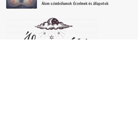
Álom szimbólumok
Érzelmek és állapotok
Népszerű álomfejtések
Temetőről álmodni – 20 Gyakori temetővel
kapcsolatos álom és jelentésük
Helyek
Mit jelent lóról álmodni? Álomszimbólum
magyarázatok
Álmok