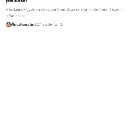
A fociálmok gyakran visszatérő témák az emberek életében, hiszen
a foci sokak…
ÁlmosKönyv.hu
2024. szeptember 12.