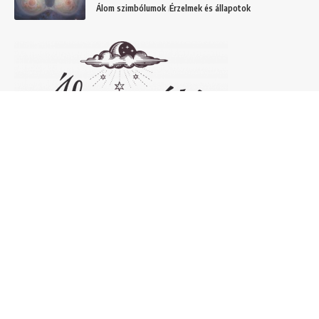
Álom szimbólumok
Érzelmek és állapotok
Népszerű álomfejtések
Temetőről álmodni – 20 Gyakori temetővel
kapcsolatos álom és jelentésük
Helyek
Mit jelent lóról álmodni? Álomszimbólum
magyarázatok
Álmok