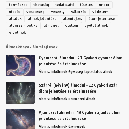
természet
tisztaság
tudatalatti
túlélés
undor
utazás
veszteség
veszély
változás
védelem
állatok
álmok jelentése
álomfejtés
álom jelentése
álom szimbolika
átmenet
élelem
épület álmok
érzelmek
Álmoskönyv - álomfejtések
Gyomorról álmodni – 23 Gyakori gyomor álom
jelentése és értelmezése
Álom szimbólumok
Egészség kapcsolatos álmok
Szárról (növény) álmodni – 22 Gyakori szár
álom jelentése és értelmezése
Álom szimbólumok
Természeti álmok
Ajánlásról álmodni – 19 Gyakori ajánlás álom
jelentése és értelmezése
Álom szimbólumok
Események