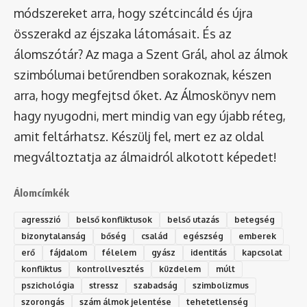
módszereket arra, hogy szétcincáld és újra
összerakd az éjszaka látomásait. És az
álomszótár
? Az maga a Szent Grál, ahol az álmok
szimbólumai betűrendben sorakoznak, készen
arra, hogy megfejtsd őket. Az Álmoskönyv nem
hagy nyugodni, mert mindig van egy újabb réteg,
amit feltárhatsz. Készülj fel, mert ez az oldal
megváltoztatja az álmaidról alkotott képedet!
Álomcímkék
agresszió
belső konfliktusok
belső utazás
betegség
bizonytalanság
bőség
család
egészség
emberek
erő
fájdalom
félelem
gyász
identitás
kapcsolat
konfliktus
kontrollvesztés
küzdelem
múlt
pszichológia
stressz
szabadság
szimbolizmus
szorongás
szám álmok jelentése
tehetetlenség