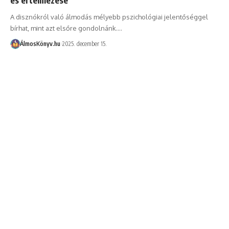
A disznókról való álmodás mélyebb pszichológiai jelentőséggel
bírhat, mint azt elsőre gondolnánk.…
ÁlmosKönyv.hu
2025. december 15.