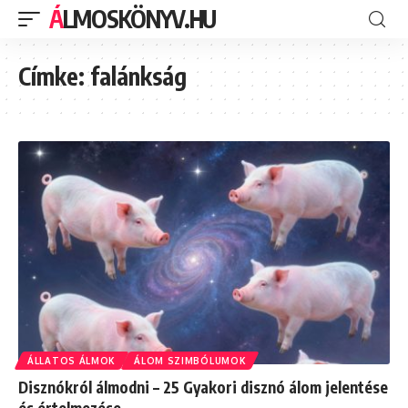
ÁLMOSKÖNYV.HU
Címke:
falánkság
ÁLLATOS ÁLMOK
ÁLOM SZIMBÓLUMOK
Disznókról álmodni – 25 Gyakori disznó álom jelentése
és értelmezése