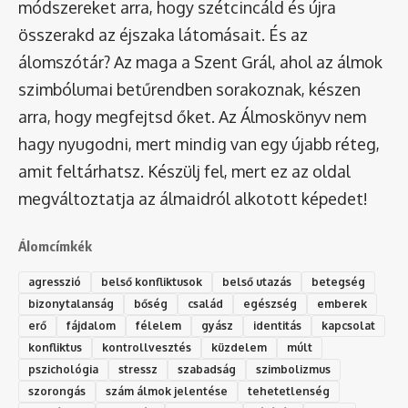
módszereket arra, hogy szétcincáld és újra
összerakd az éjszaka látomásait. És az
álomszótár
? Az maga a Szent Grál, ahol az álmok
szimbólumai betűrendben sorakoznak, készen
arra, hogy megfejtsd őket. Az Álmoskönyv nem
hagy nyugodni, mert mindig van egy újabb réteg,
amit feltárhatsz. Készülj fel, mert ez az oldal
megváltoztatja az álmaidról alkotott képedet!
Álomcímkék
agresszió
belső konfliktusok
belső utazás
betegség
bizonytalanság
bőség
család
egészség
emberek
erő
fájdalom
félelem
gyász
identitás
kapcsolat
konfliktus
kontrollvesztés
küzdelem
múlt
pszichológia
stressz
szabadság
szimbolizmus
szorongás
szám álmok jelentése
tehetetlenség