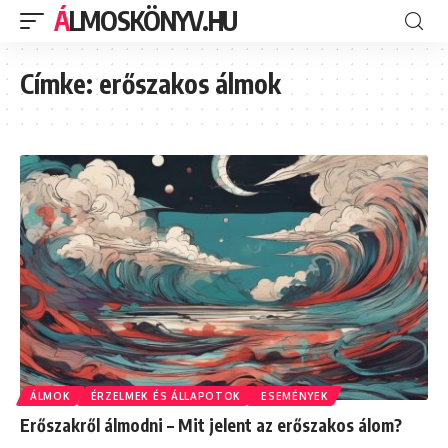
ÁLMOSKÖNYV.HU
Címke:
erőszakos álmok
ÁLMOK
ÉRZELMEK ÉS ÁLLAPOTOK
ESEMÉNYEK
Erőszakről álmodni – Mit jelent az erőszakos álom?