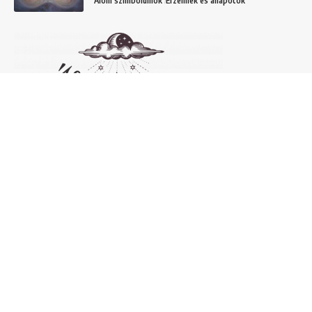
Álom szimbólumok
Érzelmek és állapotok
Népszerű álomfejtések
Temetőről álmodni – 20 Gyakori temetővel
kapcsolatos álom és jelentésük
Helyek
Mit jelent lóról álmodni? Álomszimbólum
magyarázatok
Álmok