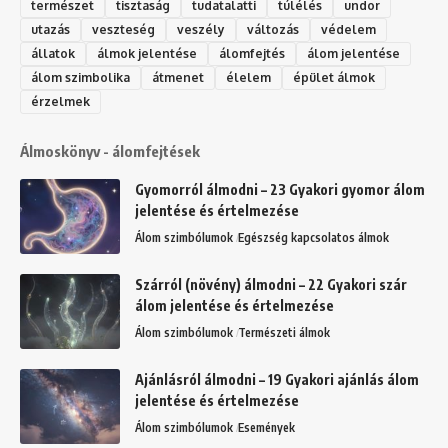
természet
tisztaság
tudatalatti
túlélés
undor
utazás
veszteség
veszély
változás
védelem
állatok
álmok jelentése
álomfejtés
álom jelentése
álom szimbolika
átmenet
élelem
épület álmok
érzelmek
Álmoskönyv - álomfejtések
Gyomorról álmodni – 23 Gyakori gyomor álom
jelentése és értelmezése
Álom szimbólumok
Egészség kapcsolatos álmok
Szárról (növény) álmodni – 22 Gyakori szár
álom jelentése és értelmezése
Álom szimbólumok
Természeti álmok
Ajánlásról álmodni – 19 Gyakori ajánlás álom
jelentése és értelmezése
Álom szimbólumok
Események