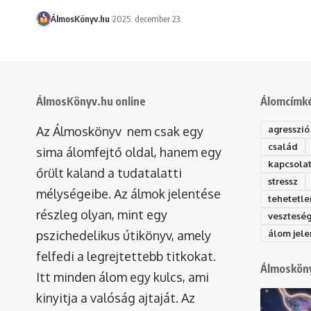
ÁlmosKönyv.hu
2025. december 23.
ÁlmosKönyv.hu online
Álomcímk
Az Álmoskönyv nem csak egy
agresszió
család
sima álomfejtő oldal, hanem egy
kapcsola
őrült kaland a tudatalatti
stressz
mélységeibe. Az álmok jelentése
tehetetle
részleg olyan, mint egy
vesztesé
pszichedelikus útikönyv, amely
álom jele
felfedi a legrejtettebb titkokat.
Álmosköny
Itt minden álom egy kulcs, ami
kinyitja a valóság ajtaját. Az