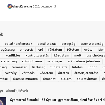
ÁlmosKönyv.hu
2025. december 15.
ék
belső konfliktusok
belső utazás
betegség
bizonytalanság
egészség
emberek
erő
fájdalom
félelem
gyász
iden
t
konfliktus
kontrollvesztés
küzdelem
múlt
pszichológi
szabadság
szimbolizmus
szorongás
szám álmok jelentése
nség
természet
tisztaság
tudatalatti
túlélés
undor
ut
g
veszély
változás
védelem
állatok
álmok jelentése
ntése
álom szimbolika
átmenet
élelem
épület álmok
é
v - álomfejtések
Gyomorról álmodni – 23 Gyakori gyomor álom jelentése és ért