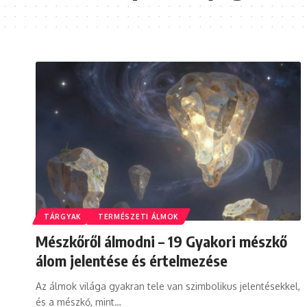
TÁRGYAK
TERMÉSZETI ÁLMOK
Mészkőről álmodni – 19 Gyakori mészkő
álom jelentése és értelmezése
Az álmok világa gyakran tele van szimbolikus jelentésekkel,
és a mészkő, mint…