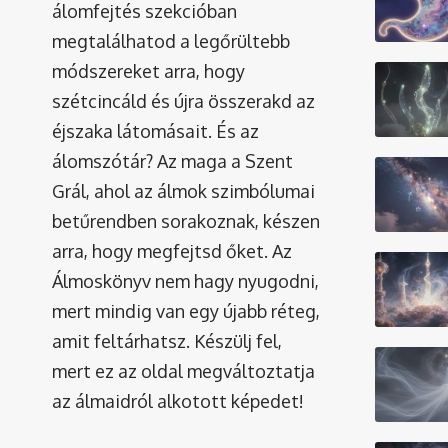
álomfejtés szekcióban
megtalálhatod a legőrültebb
módszereket arra, hogy
szétcincáld és újra összerakd az
éjszaka látomásait. És az
álomszótár
? Az maga a Szent
Grál, ahol az álmok szimbólumai
betűrendben sorakoznak, készen
arra, hogy megfejtsd őket. Az
Álmoskönyv nem hagy nyugodni,
mert mindig van egy újabb réteg,
amit feltárhatsz. Készülj fel,
mert ez az oldal megváltoztatja
az álmaidról alkotott képedet!