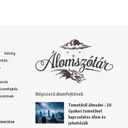
bőség
titás
a
azás
álomfejtés
Népszerű álomfejtések
rzelmek
Temetőről álmodni – 20
Gyakori temetővel
kapcsolatos álom és
elmezése
jelentésük