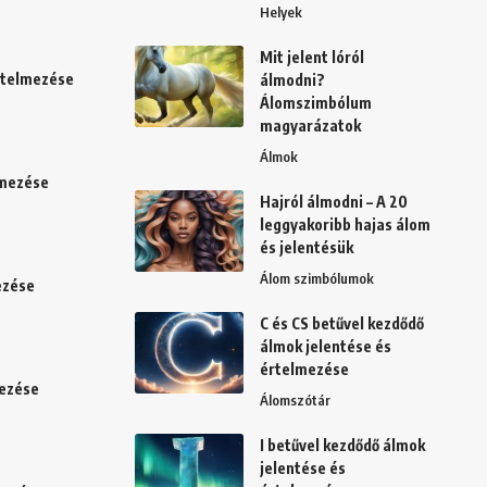
Helyek
Mit jelent lóról
értelmezése
álmodni?
Álomszimbólum
magyarázatok
Álmok
lmezése
Hajról álmodni – A 20
leggyakoribb hajas álom
és jelentésük
Álom szimbólumok
ezése
C és CS betűvel kezdődő
álmok jelentése és
értelmezése
mezése
Álomszótár
I betűvel kezdődő álmok
jelentése és