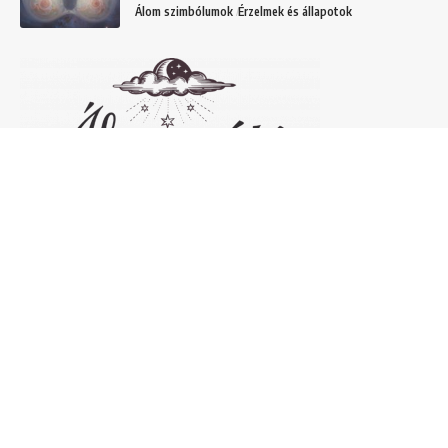
Álom szimbólumok
Érzelmek és állapotok
Népszerű álomfejtések
Temetőről álmodni – 20 Gyakori temetővel
kapcsolatos álom és jelentésük
Helyek
Mit jelent lóról álmodni? Álomszimbólum
magyarázatok
Álmok