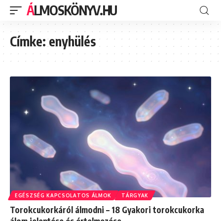
ÁLMOSKÖNYV.HU
Címke:
enyhülés
EGÉSZSÉG KAPCSOLATOS ÁLMOK
TÁRGYAK
Torokcukorkáról álmodni – 18 Gyakori torokcukorka
álom jelentése és értelmezése