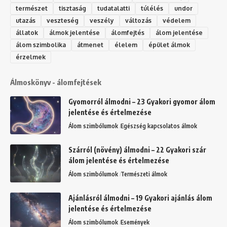
természet
tisztaság
tudatalatti
túlélés
undor
utazás
veszteség
veszély
változás
védelem
állatok
álmok jelentése
álomfejtés
álom jelentése
álom szimbolika
átmenet
élelem
épület álmok
érzelmek
Álmoskönyv - álomfejtések
Gyomorról álmodni – 23 Gyakori gyomor álom
jelentése és értelmezése
Álom szimbólumok
Egészség kapcsolatos álmok
Szárról (növény) álmodni – 22 Gyakori szár
álom jelentése és értelmezése
Álom szimbólumok
Természeti álmok
Ajánlásról álmodni – 19 Gyakori ajánlás álom
jelentése és értelmezése
Álom szimbólumok
Események