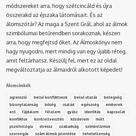
módszereket arra, hogy szétcincáld és újra
összerakd az éjszaka látomásait. És az
álomszótár
? Az maga a Szent Grál, ahol az álmok
szimbólumai betűrendben sorakoznak, készen
arra, hogy megfejtsd őket. Az Álmoskönyv nem
hagy nyugodni, mert mindig van egy újabb réteg,
amit feltárhatsz. Készülj fel, mert ez az oldal
megváltoztatja az álmaidról alkotott képedet!
Álomcímkék
agresszió
belső konfliktusok
belső utazás
betegség
bizonytalanság
bőség
család
egészség
emberek
erő
fájdalom
félelem
gyász
identitás
kapcsolat
konfliktus
kontrollvesztés
küzdelem
múlt
pszichológia
stressz
szabadság
szimbolizmus
szorongás
szám álmok jelentése
tehetetlenség