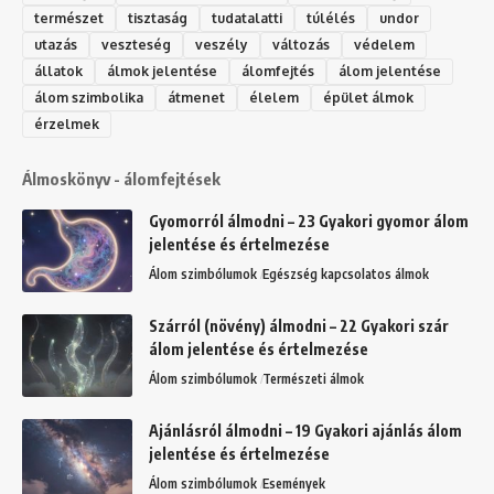
természet
tisztaság
tudatalatti
túlélés
undor
utazás
veszteség
veszély
változás
védelem
állatok
álmok jelentése
álomfejtés
álom jelentése
álom szimbolika
átmenet
élelem
épület álmok
érzelmek
Álmoskönyv - álomfejtések
Gyomorról álmodni – 23 Gyakori gyomor álom
jelentése és értelmezése
Álom szimbólumok
Egészség kapcsolatos álmok
Szárról (növény) álmodni – 22 Gyakori szár
álom jelentése és értelmezése
Álom szimbólumok
Természeti álmok
Ajánlásról álmodni – 19 Gyakori ajánlás álom
jelentése és értelmezése
Álom szimbólumok
Események