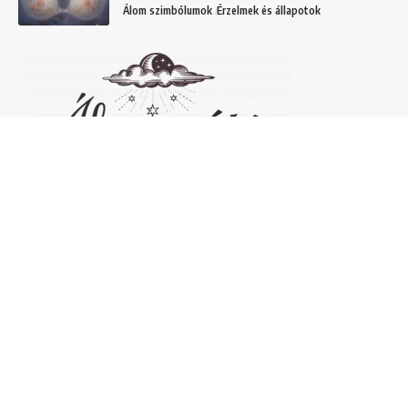
Álom szimbólumok
Érzelmek és állapotok
Népszerű álomfejtések
Temetőről álmodni – 20 Gyakori temetővel
kapcsolatos álom és jelentésük
Helyek
Mit jelent lóról álmodni? Álomszimbólum
magyarázatok
Álmok