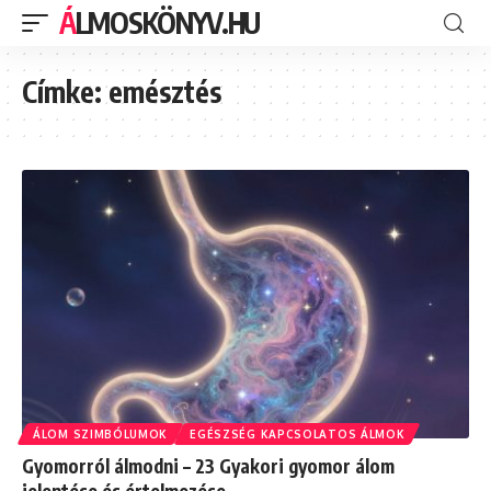
ÁLMOSKÖNYV.HU
Címke:
emésztés
ÁLOM SZIMBÓLUMOK
EGÉSZSÉG KAPCSOLATOS ÁLMOK
Gyomorról álmodni – 23 Gyakori gyomor álom
jelentése és értelmezése