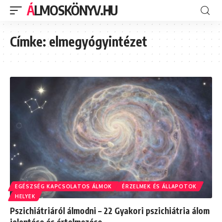
ÁLMOSKÖNYV.HU
Címke:
elmegyógyintézet
EGÉSZSÉG KAPCSOLATOS ÁLMOK
ÉRZELMEK ÉS ÁLLAPOTOK
HELYEK
Pszichiátriáról álmodni – 22 Gyakori pszichiátria álom
jelentése és értelmezése