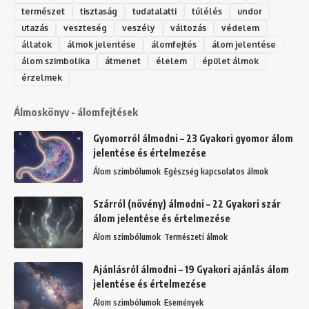
természet
tisztaság
tudatalatti
túlélés
undor
utazás
veszteség
veszély
változás
védelem
állatok
álmok jelentése
álomfejtés
álom jelentése
álom szimbolika
átmenet
élelem
épület álmok
érzelmek
Álmoskönyv - álomfejtések
Gyomorról álmodni – 23 Gyakori gyomor álom
jelentése és értelmezése
Álom szimbólumok
Egészség kapcsolatos álmok
Szárról (növény) álmodni – 22 Gyakori szár
álom jelentése és értelmezése
Álom szimbólumok
Természeti álmok
Ajánlásról álmodni – 19 Gyakori ajánlás álom
jelentése és értelmezése
Álom szimbólumok
Események