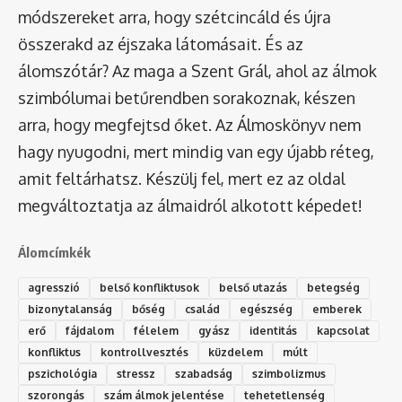
módszereket arra, hogy szétcincáld és újra
összerakd az éjszaka látomásait. És az
álomszótár
? Az maga a Szent Grál, ahol az álmok
szimbólumai betűrendben sorakoznak, készen
arra, hogy megfejtsd őket. Az Álmoskönyv nem
hagy nyugodni, mert mindig van egy újabb réteg,
amit feltárhatsz. Készülj fel, mert ez az oldal
megváltoztatja az álmaidról alkotott képedet!
Álomcímkék
agresszió
belső konfliktusok
belső utazás
betegség
bizonytalanság
bőség
család
egészség
emberek
erő
fájdalom
félelem
gyász
identitás
kapcsolat
konfliktus
kontrollvesztés
küzdelem
múlt
pszichológia
stressz
szabadság
szimbolizmus
szorongás
szám álmok jelentése
tehetetlenség