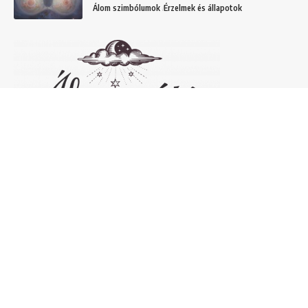
Álom szimbólumok
Érzelmek és állapotok
Népszerű álomfejtések
Temetőről álmodni – 20 Gyakori temetővel
kapcsolatos álom és jelentésük
Helyek
Mit jelent lóról álmodni? Álomszimbólum
magyarázatok
Álmok