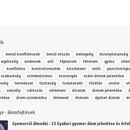
ék
belső konfliktusok
belső utazás
betegség
bizonytalanság
egészség
emberek
erő
fájdalom
félelem
gyász
iden
t
konfliktus
kontrollvesztés
küzdelem
múlt
pszichológi
szabadság
szimbolizmus
szorongás
szám álmok jelentése
nség
természet
tisztaság
tudatalatti
túlélés
undor
ut
g
veszély
változás
védelem
állatok
álmok jelentése
ntése
álom szimbolika
átmenet
élelem
épület álmok
é
v - álomfejtések
Gyomorról álmodni – 23 Gyakori gyomor álom jelentése és ért