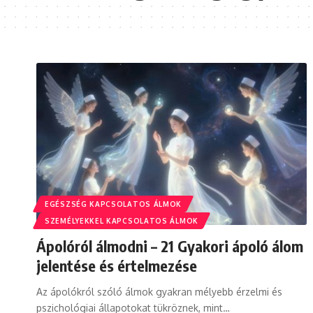
EGÉSZSÉG KAPCSOLATOS ÁLMOK
SZEMÉLYEKKEL KAPCSOLATOS ÁLMOK
Ápolóról álmodni – 21 Gyakori ápoló álom
jelentése és értelmezése
Az ápolókról szóló álmok gyakran mélyebb érzelmi és
pszichológiai állapotokat tükröznek, mint…