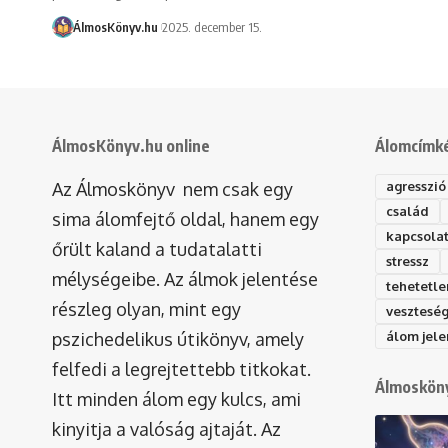
ÁlmosKönyv.hu
2025. december 15.
ÁlmosKönyv.hu online
Álomcímk
Az Álmoskönyv nem csak egy
agresszió
család
sima álomfejtő oldal, hanem egy
kapcsola
őrült kaland a tudatalatti
stressz
mélységeibe. Az álmok jelentése
tehetetle
részleg olyan, mint egy
vesztesé
pszichedelikus útikönyv, amely
álom jele
felfedi a legrejtettebb titkokat.
Álmosköny
Itt minden álom egy kulcs, ami
kinyitja a valóság ajtaját. Az