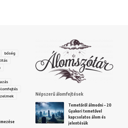
bőség
titás
a
azás
álomfejtés
Népszerű álomfejtések
rzelmek
Temetőről álmodni – 20
Gyakori temetővel
kapcsolatos álom és
elmezése
jelentésük