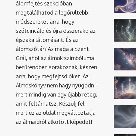
álomfejtés szekcióban
megtalálhatod a legőrültebb
módszereket arra, hogy
szétcincáld és újra összerakd az
éjszaka látomásait. És az
álomszótár
? Az maga a Szent
Grál, ahol az álmok szimbólumai
betűrendben sorakoznak, készen
arra, hogy megfejtsd őket. Az
Álmoskönyv nem hagy nyugodni,
mert mindig van egy újabb réteg,
amit feltárhatsz. Készülj fel,
mert ez az oldal megváltoztatja
az álmaidról alkotott képedet!