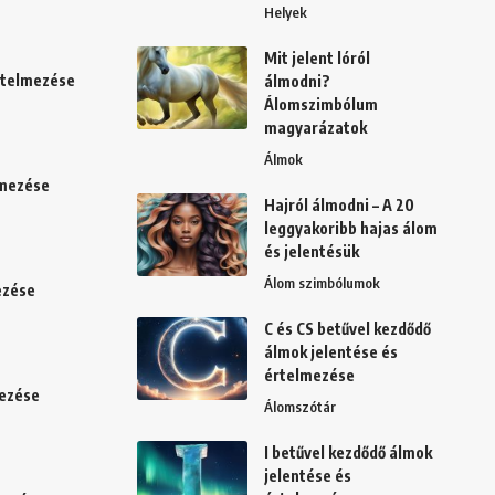
Helyek
Mit jelent lóról
értelmezése
álmodni?
Álomszimbólum
magyarázatok
Álmok
lmezése
Hajról álmodni – A 20
leggyakoribb hajas álom
és jelentésük
Álom szimbólumok
ezése
C és CS betűvel kezdődő
álmok jelentése és
értelmezése
mezése
Álomszótár
I betűvel kezdődő álmok
jelentése és