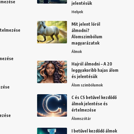
elmezése
jelentésük
Helyek
Mit jelent lóról
értelmezése
álmodni?
Álomszimbólum
magyarázatok
Álmok
lmezése
Hajról álmodni – A 20
leggyakoribb hajas álom
és jelentésük
Álom szimbólumok
ezése
C és CS betűvel kezdődő
álmok jelentése és
értelmezése
mezése
Álomszótár
I betűvel kezdődő álmok