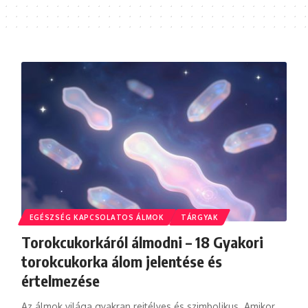
EGÉSZSÉG KAPCSOLATOS ÁLMOK
TÁRGYAK
Torokcukorkáról álmodni – 18 Gyakori
torokcukorka álom jelentése és
értelmezése
Az álmok világa gyakran rejtélyes és szimbolikus. Amikor