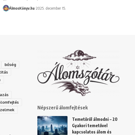
ÁlmosKönyv.hu
2025. december 15.
bőség
titás
a
azás
álomfejtés
Népszerű álomfejtések
rzelmek
Temetőről álmodni – 20
Gyakori temetővel
kapcsolatos álom és