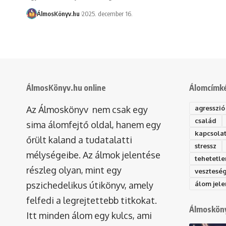
ÁlmosKönyv.hu
2025. december 16.
ÁlmosKönyv.hu online
Álomcímk
Az Álmoskönyv nem csak egy
agresszió
család
sima álomfejtő oldal, hanem egy
kapcsola
őrült kaland a tudatalatti
stressz
mélységeibe. Az álmok jelentése
tehetetle
részleg olyan, mint egy
vesztesé
pszichedelikus útikönyv, amely
álom jele
felfedi a legrejtettebb titkokat.
Álmosköny
Itt minden álom egy kulcs, ami