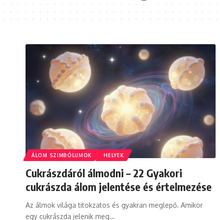
ÁLOM SZIMBÓLUMOK
HELYEK
Cukrászdáról álmodni – 22 Gyakori
cukrászda álom jelentése és értelmezése
Az álmok világa titokzatos és gyakran meglepő. Amikor
egy cukrászda jelenik meg…