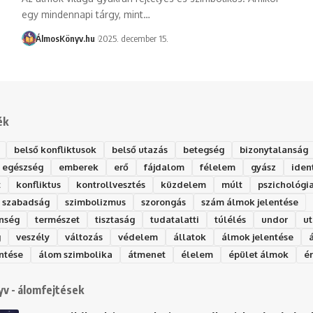
egy mindennapi tárgy, mint…
ÁlmosKönyv.hu
2025. december 15.
ék
belső konfliktusok
belső utazás
betegség
bizonytalanság
egészség
emberek
erő
fájdalom
félelem
gyász
iden
t
konfliktus
kontrollvesztés
küzdelem
múlt
pszichológi
szabadság
szimbolizmus
szorongás
szám álmok jelentése
nség
természet
tisztaság
tudatalatti
túlélés
undor
ut
g
veszély
változás
védelem
állatok
álmok jelentése
ntése
álom szimbolika
átmenet
élelem
épület álmok
é
v - álomfejtések