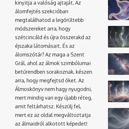
kinyitja a valóság ajtaját. Az
álomfejtés szekcióban
megtalálhatod a legőrültebb
módszereket arra, hogy
szétcincáld és újra összerakd az
éjszaka látomásait. És az
álomszótár
? Az maga a Szent
Grál, ahol az álmok szimbólumai
betűrendben sorakoznak, készen
arra, hogy megfejtsd őket. Az
Álmoskönyv nem hagy nyugodni,
mert mindig van egy újabb réteg,
amit feltárhatsz. Készülj fel,
mert ez az oldal megváltoztatja
az álmaidról alkotott képedet!