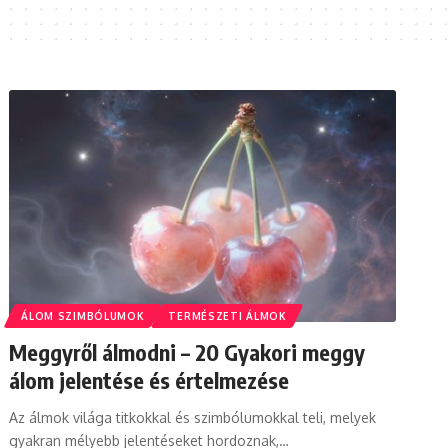
ÁLOM SZIMBÓLUMOK
TERMÉSZETI ÁLMOK
Meggyről álmodni – 20 Gyakori meggy
álom jelentése és értelmezése
Az álmok világa titkokkal és szimbólumokkal teli, melyek
gyakran mélyebb jelentéseket hordoznak,…