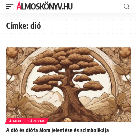
ÁLMOSKÖNYV.HU
Címke:
dió
ÁLMOK
TÁRGYAK
A dió és diófa álom jelentése és szimbolikája