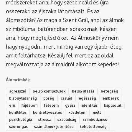
módszereket arra, hogy szétcincáld és újra
összerakd az éjszaka látomásait. És az
álomszótár
? Az maga a Szent Grál, ahol az álmok
szimbólumai betűrendben sorakoznak, készen
arra, hogy megfejtsd őket. Az Álmoskönyv nem
hagy nyugodni, mert mindig van egy újabb réteg,
amit feltárhatsz. Készülj fel, mert ez az oldal
megváltoztatja az álmaidról alkotott képedet!
Álomcímkék
agresszió
belső konfliktusok
belső utazás
betegség
bizonytalanság
bőség
család
egészség
emberek
erő
fájdalom
félelem
gyász
identitás
kapcsolat
konfliktus
kontrollvesztés
küzdelem
múlt
pszichológia
stressz
szabadság
szimbolizmus
szorongás
szám álmok jelentése
tehetetlenség