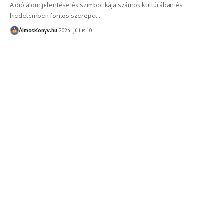
A dió álom jelentése és szimbolikája számos kultúrában és
hiedelemben fontos szerepet…
ÁlmosKönyv.hu
2024. július 10.