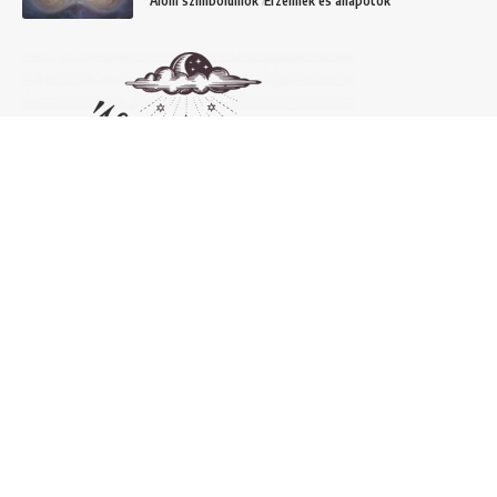
Álom szimbólumok
Érzelmek és állapotok
Népszerű álomfejtések
Temetőről álmodni – 20 Gyakori temetővel
kapcsolatos álom és jelentésük
Helyek
Mit jelent lóról álmodni? Álomszimbólum
magyarázatok
Álmok