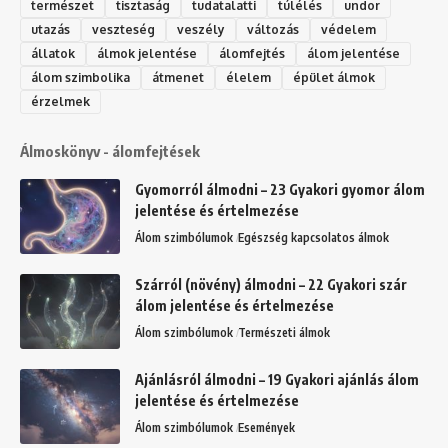
természet
tisztaság
tudatalatti
túlélés
undor
utazás
veszteség
veszély
változás
védelem
állatok
álmok jelentése
álomfejtés
álom jelentése
álom szimbolika
átmenet
élelem
épület álmok
érzelmek
Álmoskönyv - álomfejtések
Gyomorról álmodni – 23 Gyakori gyomor álom
jelentése és értelmezése
Álom szimbólumok
Egészség kapcsolatos álmok
Szárról (növény) álmodni – 22 Gyakori szár
álom jelentése és értelmezése
Álom szimbólumok
Természeti álmok
Ajánlásról álmodni – 19 Gyakori ajánlás álom
jelentése és értelmezése
Álom szimbólumok
Események