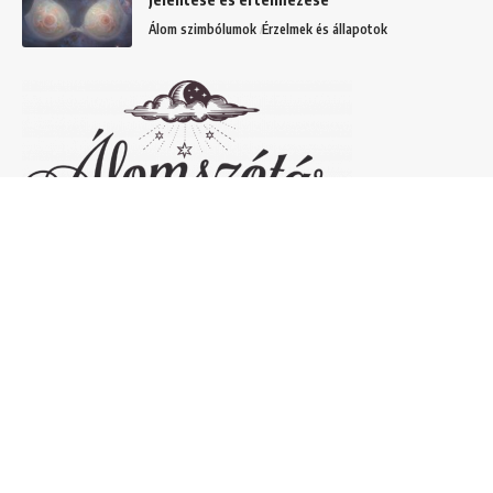
Álom szimbólumok
Érzelmek és állapotok
Népszerű álomfejtések
Temetőről álmodni – 20 Gyakori temetővel
kapcsolatos álom és jelentésük
Helyek
Mit jelent lóról álmodni? Álomszimbólum
magyarázatok