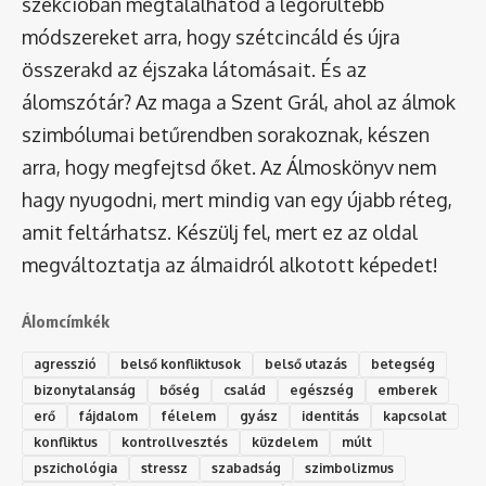
szekcióban megtalálhatod a legőrültebb
módszereket arra, hogy szétcincáld és újra
összerakd az éjszaka látomásait. És az
álomszótár
? Az maga a Szent Grál, ahol az álmok
szimbólumai betűrendben sorakoznak, készen
arra, hogy megfejtsd őket. Az Álmoskönyv nem
hagy nyugodni, mert mindig van egy újabb réteg,
amit feltárhatsz. Készülj fel, mert ez az oldal
megváltoztatja az álmaidról alkotott képedet!
Álomcímkék
agresszió
belső konfliktusok
belső utazás
betegség
bizonytalanság
bőség
család
egészség
emberek
erő
fájdalom
félelem
gyász
identitás
kapcsolat
konfliktus
kontrollvesztés
küzdelem
múlt
pszichológia
stressz
szabadság
szimbolizmus