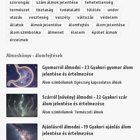
szorongás
szám álmok jelentése
tehetetlenség
természet
tisztaság
tudatalatti
túlélés
undor
utazás
veszteség
veszély
változás
védelem
állatok
álmok jelentése
álomfejtés
álom jelentése
álom szimbolika
átmenet
élelem
épület álmok
érzelmek
Álmoskönyv - álomfejtések
Gyomorról álmodni – 23 Gyakori gyomor álom
jelentése és értelmezése
Álom szimbólumok
Egészség kapcsolatos álmok
Szárról (növény) álmodni – 22 Gyakori szár
álom jelentése és értelmezése
Álom szimbólumok
Természeti álmok
Ajánlásról álmodni – 19 Gyakori ajánlás álom
jelentése és értelmezése