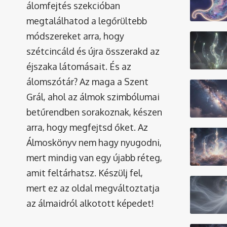
álomfejtés szekcióban
megtalálhatod a legőrültebb
módszereket arra, hogy
szétcincáld és újra összerakd az
éjszaka látomásait. És az
álomszótár
? Az maga a Szent
Grál, ahol az álmok szimbólumai
betűrendben sorakoznak, készen
arra, hogy megfejtsd őket. Az
Álmoskönyv nem hagy nyugodni,
mert mindig van egy újabb réteg,
amit feltárhatsz. Készülj fel,
mert ez az oldal megváltoztatja
az álmaidról alkotott képedet!