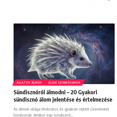
ÁLLATOS ÁLMOK
ÁLOM SZIMBÓLUMOK
Sündisznóról álmodni – 20 Gyakori
sündisznó álom jelentése és értelmezése
Az álmok világa titokzatos és gyakran rejtett üzeneteket
hordoznak. Amikor egy sündisznó…