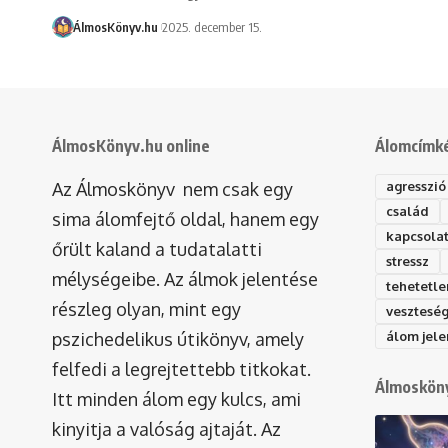
ÁlmosKönyv.hu
2025. december 15.
ÁlmosKönyv.hu online
Álomcímk
Az Álmoskönyv nem csak egy
agresszió
család
sima álomfejtő oldal, hanem egy
kapcsola
őrült kaland a tudatalatti
stressz
mélységeibe. Az álmok jelentése
tehetetle
részleg olyan, mint egy
vesztesé
pszichedelikus útikönyv, amely
álom jele
felfedi a legrejtettebb titkokat.
Álmosköny
Itt minden álom egy kulcs, ami
kinyitja a valóság ajtaját. Az