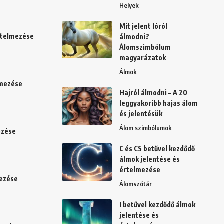
Helyek
Mit jelent lóról
értelmezése
álmodni?
Álomszimbólum
magyarázatok
Álmok
lmezése
Hajról álmodni – A 20
leggyakoribb hajas álom
és jelentésük
Álom szimbólumok
ezése
C és CS betűvel kezdődő
álmok jelentése és
értelmezése
mezése
Álomszótár
I betűvel kezdődő álmok
jelentése és