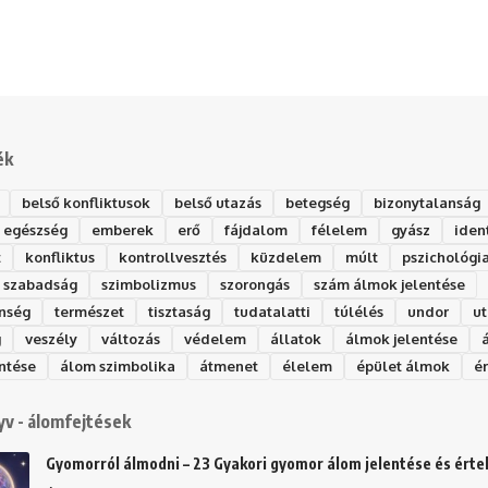
ék
belső konfliktusok
belső utazás
betegség
bizonytalanság
egészség
emberek
erő
fájdalom
félelem
gyász
iden
t
konfliktus
kontrollvesztés
küzdelem
múlt
pszichológi
szabadság
szimbolizmus
szorongás
szám álmok jelentése
nség
természet
tisztaság
tudatalatti
túlélés
undor
ut
g
veszély
változás
védelem
állatok
álmok jelentése
ntése
álom szimbolika
átmenet
élelem
épület álmok
é
v - álomfejtések
Gyomorról álmodni – 23 Gyakori gyomor álom jelentése és ért