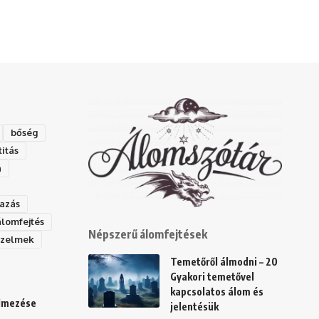
bőség
titás
a
azás
álomfejtés
Népszerű álomfejtések
rzelmek
Temetőről álmodni – 20
Gyakori temetővel
kapcsolatos álom és
elmezése
jelentésük