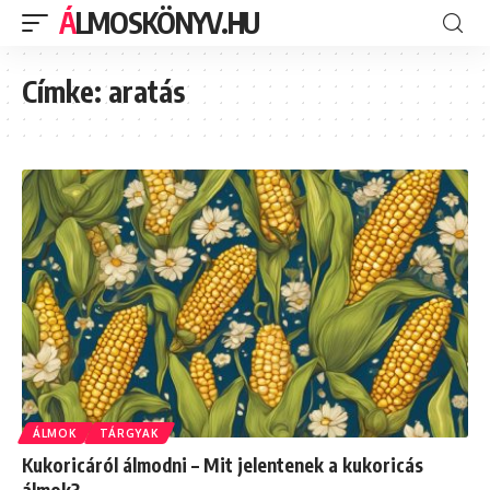
ÁLMOSKÖNYV.HU
Címke:
aratás
ÁLMOK
TÁRGYAK
Kukoricáról álmodni – Mit jelentenek a kukoricás
álmok?