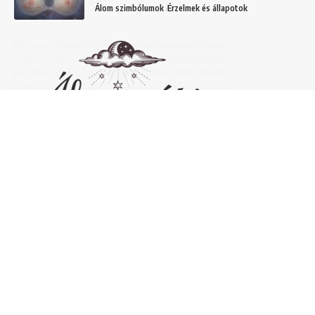
Álom szimbólumok
Érzelmek és állapotok
Népszerű álomfejtések
Temetőről álmodni – 20 Gyakori temetővel
kapcsolatos álom és jelentésük
Helyek
Mit jelent lóról álmodni? Álomszimbólum
magyarázatok
Álmok