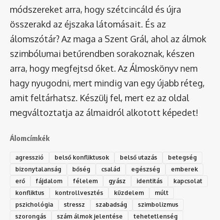
módszereket arra, hogy szétcincáld és újra
összerakd az éjszaka látomásait. És az
álomszótár
? Az maga a Szent Grál, ahol az álmok
szimbólumai betűrendben sorakoznak, készen
arra, hogy megfejtsd őket. Az Álmoskönyv nem
hagy nyugodni, mert mindig van egy újabb réteg,
amit feltárhatsz. Készülj fel, mert ez az oldal
megváltoztatja az álmaidról alkotott képedet!
Álomcímkék
agresszió
belső konfliktusok
belső utazás
betegség
bizonytalanság
bőség
család
egészség
emberek
erő
fájdalom
félelem
gyász
identitás
kapcsolat
konfliktus
kontrollvesztés
küzdelem
múlt
pszichológia
stressz
szabadság
szimbolizmus
szorongás
szám álmok jelentése
tehetetlenség