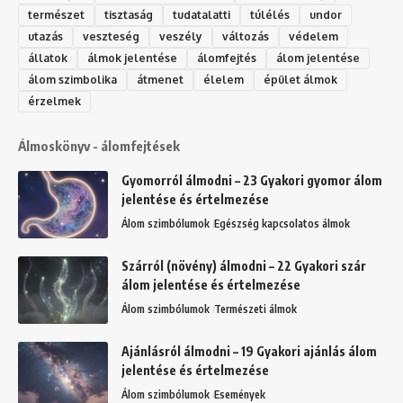
természet
tisztaság
tudatalatti
túlélés
undor
utazás
veszteség
veszély
változás
védelem
állatok
álmok jelentése
álomfejtés
álom jelentése
álom szimbolika
átmenet
élelem
épület álmok
érzelmek
Álmoskönyv - álomfejtések
Gyomorról álmodni – 23 Gyakori gyomor álom
jelentése és értelmezése
Álom szimbólumok
Egészség kapcsolatos álmok
Szárról (növény) álmodni – 22 Gyakori szár
álom jelentése és értelmezése
Álom szimbólumok
Természeti álmok
Ajánlásról álmodni – 19 Gyakori ajánlás álom
jelentése és értelmezése
Álom szimbólumok
Események