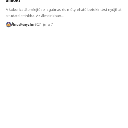
A kukorica álomfejtése izgalmas és mélyreható betekintést nyújthat
a tudatalattinkba. Az álmainkban…
ÁlmosKönyv.hu
2024. július 7.